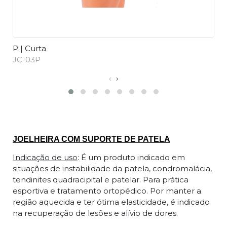
P | Curta
P
JC-03P
J
‹
›
Descrição
JOELHEIRA COM SUPORTE DE PATELA
Indicação de uso
: É um produto indicado em
situações de instabilidade da patela, condromalácia,
tendinites quadracipital e patelar. Para prática
esportiva e tratamento ortopédico. Por manter a
região aquecida e ter ótima elasticidade, é indicado
na recuperação de lesões e alívio de dores.